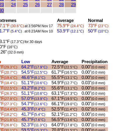
23
24
25
26
27
28
29
30
xtremes
Average
Normal
7.1°F
75.9°F
73°F
(30.6°C)
at 3:56PM Nov 17
(24.4°C)
(23°C)
1.7°F
53.9°F
50°F
(5.4°C)
at 6:23AM Nov 10
(12.1°C)
(10°C)
3.1°F
(17.3°C)
for 30 days
0°F
(16°C)
.26"
(32.0 mm)
h
Low
Average
Precipitation
°F
64.2°F
72.5°F
0.00"
(29.3°C)
(17.9°C)
(22.5°C)
(0.0 mm)
°F
54.5°F
61.7°F
0.00"
(20.7°C)
(12.5°C)
(16.5°C)
(0.0 mm)
°F
46.6°F
55.5°F
0.00"
(19.4°C)
(8.1°C)
(13.1°C)
(0.0 mm)
°F
51.1°F
54.9°F
0.03"
(18.4°C)
(10.6°C)
(12.7°C)
(0.8 mm)
°F
43.2°F
55.6°F
0.00"
(22.5°C)
(6.2°C)
(13.1°C)
(0.0 mm)
°F
51.1°F
63.1°F
0.00"
(26.3°C)
(10.6°C)
(17.3°C)
(0.0 mm)
°F
57.0°F
67.1°F
0.00"
(27.9°C)
(13.9°C)
(19.5°C)
(0.0 mm)
°F
54.7°F
66.1°F
0.00"
(27.3°C)
(12.6°C)
(19.0°C)
(0.0 mm)
°F
45.3°F
52.5°F
0.02"
(14.4°C)
(7.4°C)
(11.4°C)
(0.5 mm)
°F
41.7°F
52.1°F
0.00"
(18.2°C)
(5.4°C)
(11.2°C)
(0.0 mm)
°F
45.7°F
56.5°F
0.00"
(21.8°C)
(7.6°C)
(13.6°C)
(0.0 mm)
°F
52.3°F
64.0°F
0.00"
(26.8°C)
(11.3°C)
(17.8°C)
(0.0 mm)
°F
59.5°F
70.8°F
0.00"
(30.1°C)
(15.3°C)
(21.5°C)
(0.0 mm)